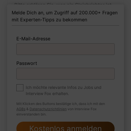
Bitte erklären Sie, was ein Gleichrichter ist
und welche Arten von Gleichrichtern es
Melde Dich an, um Zugriff auf 200.000+ Fragen
gibt.
mit Experten-Tipps zu bekommen
E-Mail-Adresse
1 Beispiel
Antwort schreiben
Audio aufnehmen
Passwort
Premium
Zum Job
Erklären Sie den Unterschied zwischen
Ich möchte relevante Infos zu Jobs und
Interview Fox erhalten.
einem Generator und einem Alternator.
Mit Klicken des Buttons bestätige ich, dass ich mit den
AGBs
&
Datenschutzrichtlinien
von Interview Fox
einverstanden bin.
1 Beispiel
Antwort schreiben
Audio aufnehmen
Kostenlos anmelden