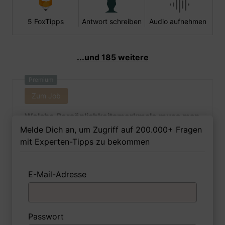
5 FoxTipps
Antwort schreiben
Audio aufnehmen
...und 185 weitere
Premium
Zum Job
Welche Persönlichkeitsmerkmale muss man
als Industrietechnologin Ihrer Meinung nach
Melde Dich an, um Zugriff auf 200.000+ Fragen
besitzen, um in dem Job erfolgreich zu
mit Experten-Tipps zu bekommen
sein?
E-Mail-Adresse
1 FoxTipp
Antwort schreiben
Audio aufnehmen
Passwort