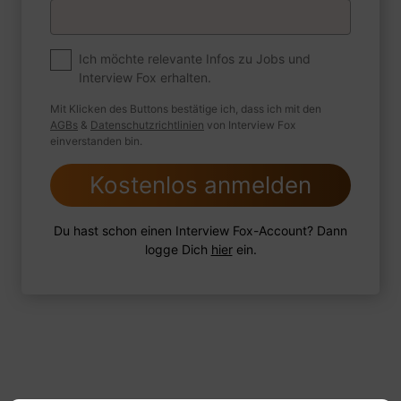
Premium
Zum Job
Ich möchte relevante Infos zu Jobs und
Interview Fox erhalten.
Wie sind Sie mit einer Situation
umgegangen, in der Sie einen
Mit Klicken des Buttons bestätige ich, dass ich mit den
leistungsschwachen Mitarbeiter hatten?
AGBs
&
Datenschutzrichtlinien
von Interview Fox
einverstanden bin.
Kostenlos anmelden
1 FoxTipp
Antwort schreiben
Audio aufnehmen
Du hast schon einen Interview Fox-Account? Dann
logge Dich
hier
ein.