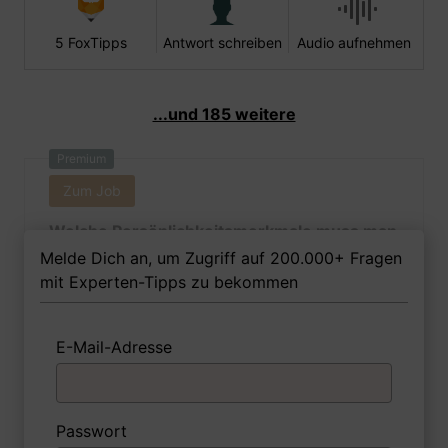
5 FoxTipps
Antwort schreiben
Audio aufnehmen
...und 185 weitere
Premium
Zum Job
Welche Persönlichkeitsmerkmale muss man
als Packmitteltechnologin Ihrer Meinung
Melde Dich an, um Zugriff auf 200.000+ Fragen
nach besitzen, um in dem Job erfolgreich zu
mit Experten-Tipps zu bekommen
sein?
E-Mail-Adresse
1 FoxTipp
Antwort schreiben
Audio aufnehmen
Passwort