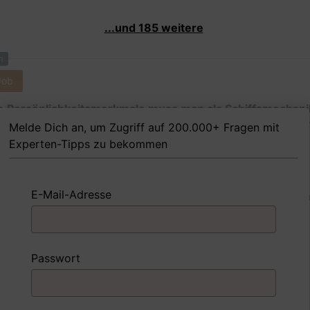
...und 185 weitere
m
Job
 Persönlichkeitsmerkmale muss man als Schiffsmechani
Meinung nach besitzen, um in dem Job erfolgreich zu sein
Melde Dich an, um Zugriff auf 200.000+ Fragen mit
Experten-Tipps zu bekommen
E-Mail-Adresse
 FoxTipp
Antwort schreiben
Audio aufne
m
Passwort
Job
nd Sie mit einer Situation umgegangen, in der Sie einen
ngsschwachen Mitarbeiter hatten?