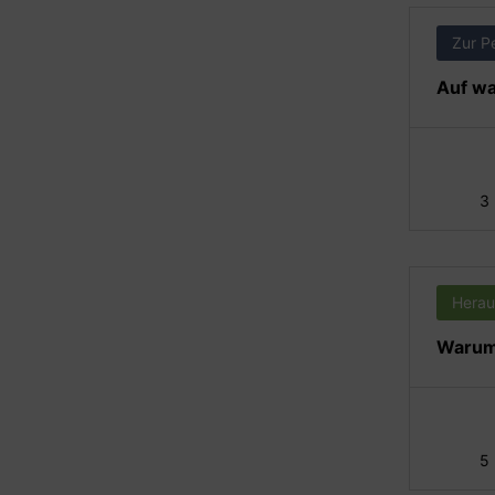
Zur P
Auf wa
3
Herau
Warum 
5