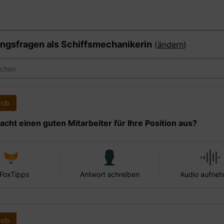
ngsfragen als
Schiffsmechanikerin
(
ändern
)
Job
cht einen guten Mitarbeiter für Ihre Position aus?
 FoxTipps
Antwort schreiben
Audio aufne
Job