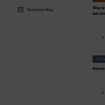
Was wi
Bewerber-Blog
bei un
3
Zur P
Nennen
4