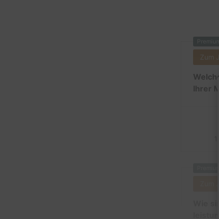
Premiu
Zum 
Welche
Ihrer 
1
Premiu
Zum 
Wie si
leistu