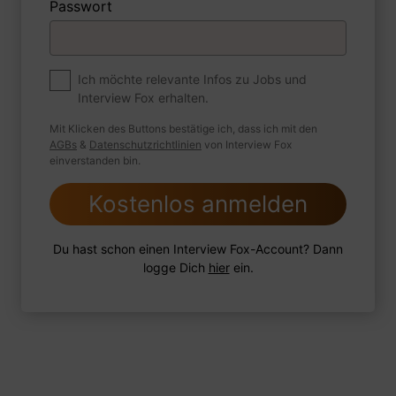
Passwort
Premium
Zum Job
Ich möchte relevante Infos zu Jobs und
Interview Fox erhalten.
Wie sind Sie mit einer Situation
umgegangen, in der Sie einen
Mit Klicken des Buttons bestätige ich, dass ich mit den
leistungsschwachen Mitarbeiter hatten?
AGBs
&
Datenschutzrichtlinien
von Interview Fox
einverstanden bin.
Kostenlos anmelden
1 FoxTipp
Antwort schreiben
Audio aufnehmen
Du hast schon einen Interview Fox-Account? Dann
logge Dich
hier
ein.