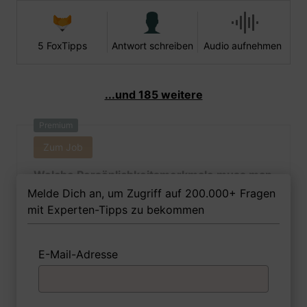
5 FoxTipps
Antwort schreiben
Audio aufnehmen
...und 185 weitere
Premium
Zum Job
Welche Persönlichkeitsmerkmale muss man
als Technische Konfektionärin Ihrer
Melde Dich an, um Zugriff auf 200.000+ Fragen
Meinung nach besitzen, um in dem Job
mit Experten-Tipps zu bekommen
erfolgreich zu sein?
E-Mail-Adresse
1 FoxTipp
Antwort schreiben
Audio aufnehmen