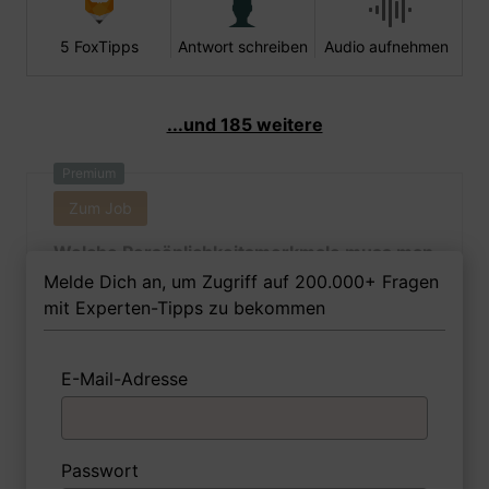
5 FoxTipps
Antwort schreiben
Audio aufnehmen
...und 185 weitere
Premium
Zum Job
Welche Persönlichkeitsmerkmale muss man
als Binnenschifferin Ihrer Meinung nach
Melde Dich an, um Zugriff auf 200.000+ Fragen
besitzen, um in dem Job erfolgreich zu
mit Experten-Tipps zu bekommen
sein?
E-Mail-Adresse
1 FoxTipp
Antwort schreiben
Audio aufnehmen
Passwort