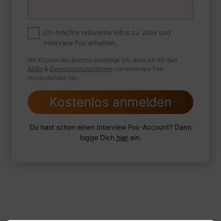
Premium
Zum Job
Ich möchte relevante Infos zu Jobs und
Interview Fox erhalten.
Wie sind Sie mit einer Situation
umgegangen, in der Sie einen
Mit Klicken des Buttons bestätige ich, dass ich mit den
leistungsschwachen Mitarbeiter hatten?
AGBs
&
Datenschutzrichtlinien
von Interview Fox
einverstanden bin.
Kostenlos anmelden
1 FoxTipp
Antwort schreiben
Audio aufnehmen
Du hast schon einen Interview Fox-Account? Dann
logge Dich
hier
ein.