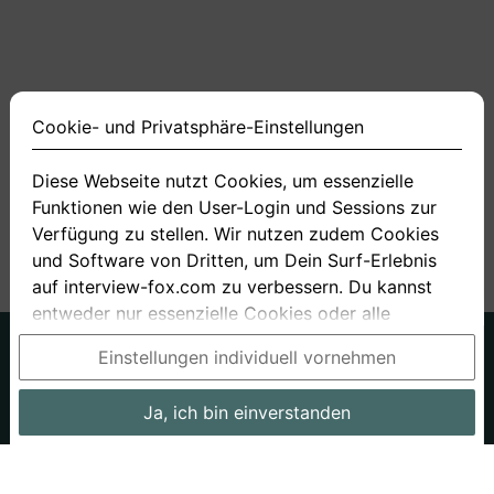
Cookie- und Privatsphäre-Einstellungen
Diese Webseite nutzt Cookies, um essenzielle
Funktionen wie den User-Login und Sessions zur
<
1
2
3
4
11
>
Verfügung zu stellen. Wir nutzen zudem Cookies
und Software von Dritten, um Dein Surf-Erlebnis
auf interview-fox.com zu verbessern. Du kannst
entweder nur essenzielle Cookies oder alle
Cookies akzeptieren. Du kannst Deine
Deutsch
Englisch
Einstellungen individuell vornehmen
Einstellungen jederzeit in unseren Cookie- und
Über uns
Datenschutz
AGB
Privatsphäre-Einstellungen ändern. Dieser Link ist
Ja, ich bin einverstanden
Impressum
Bewerbungsfragen
Preise
Bewerber-Blog
im Footer unserer Seit zu finden. Wenn Du mehr
Informationen benötigst, besuche bitte unsere
Arbeitgeber
Stellenangebote
Stories
Datenschutzerklärung
.
Cookie- und Privatsphäre-Einstellungen