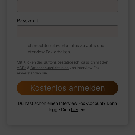
1 Beispiel
Antwort schreiben
Audio aufnehmen
Passwort
Premium
Zum Job
Können Sie einen Überblick über Ihre
Ich möchte relevante Infos zu Jobs und
Interview Fox erhalten.
Aufgaben bei Ihrer vorherigen Stelle geben?
Mit Klicken des Buttons bestätige ich, dass ich mit den
AGBs
&
Datenschutzrichtlinien
von Interview Fox
einverstanden bin.
1 Beispiel
Antwort schreiben
Audio aufnehmen
Kostenlos anmelden
Du hast schon einen Interview Fox-Account? Dann
logge Dich
hier
ein.