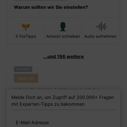
Warum sollten wir Sie einstellen?
5 FoxTipps
Antwort schreiben
Audio aufnehmen
...und 196 weitere
Premium
Zum Job
Haben Sie direkte Erfahrungen mit der
Wartung von Lagerequipment und dem
Melde Dich an, um Zugriff auf 200.000+ Fragen
Gesamtzustand eines Lagers?
mit Experten-Tipps zu bekommen
E-Mail-Adresse