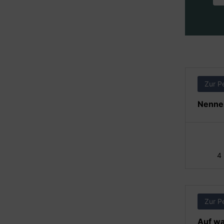
Zur P
Nennen
4
Zur P
Auf wa