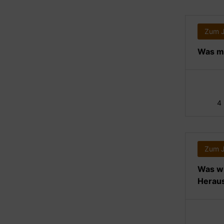
Zum 
Was ma
4
Zum 
Was wi
Heraus