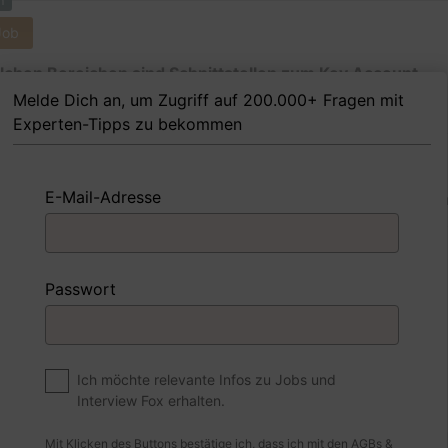
m
Job
lchen Bereichen sind Schnittstellen zum Key Account
ement wichtig?
Melde Dich an, um Zugriff auf 200.000+ Fragen mit
Experten-Tipps zu bekommen
E-Mail-Adresse
 Beispiel
Antwort schreiben
Audio aufne
m
Passwort
Job
t der Unterschied zwischen Warm- und Kaltakquise?
Ich möchte relevante Infos zu Jobs und
Interview Fox erhalten.
 Beispiel
Antwort schreiben
Audio aufne
Mit Klicken des Buttons bestätige ich, dass ich mit den
AGBs
&