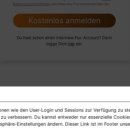
Datenschutzrichtlinien
von Interview Fox einverstanden bin.
Kostenlos anmelden
Du hast schon einen Interview Fox-Account? Dann
logge Dich
hier
ein.
ionen wie den User-Login und Sessions zur Verfügung zu s
<
1
2
3
4
11
>
m zu verbessern. Du kannst entweder nur essenzielle Cookie
tsphäre-Einstellungen ändern. Dieser Link ist im Footer uns