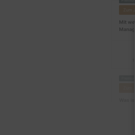
Premiu
Zum 
Mit we
Manag
1
Premiu
Zum 
Was is
1