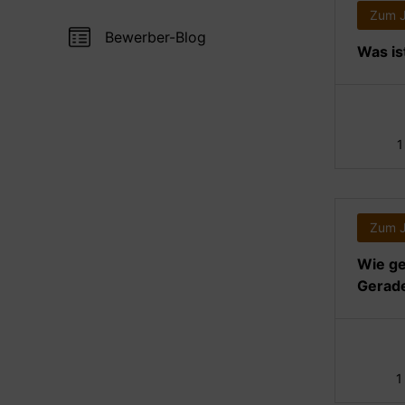
Zum 
Bewerber-Blog
Was is
1
Zum 
Wie ge
Gerade
1