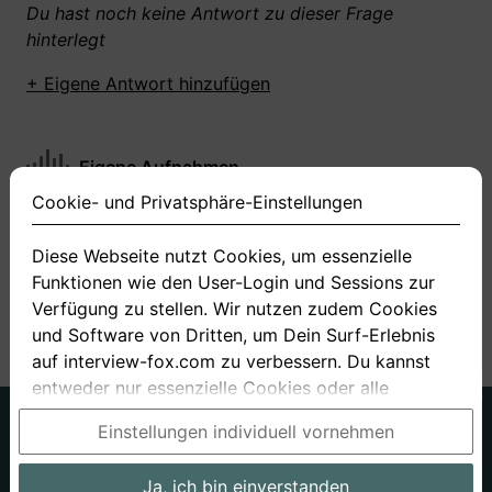
Du hast noch keine Antwort zu dieser Frage
hinterlegt
+ Eigene Antwort hinzufügen
Eigene Aufnahmen
Cookie- und Privatsphäre-Einstellungen
Du hast zu dieser Frage noch keine Antworten
aufgenommen gemacht
Diese Webseite nutzt Cookies, um essenzielle
Funktionen wie den User-Login und Sessions zur
+ Neue Antwort aufnehmen
Verfügung zu stellen. Wir nutzen zudem Cookies
und Software von Dritten, um Dein Surf-Erlebnis
auf interview-fox.com zu verbessern. Du kannst
entweder nur essenzielle Cookies oder alle
Cookies akzeptieren. Du kannst Deine
Deutsch
Englisch
Einstellungen individuell vornehmen
Einstellungen jederzeit in unseren Cookie- und
Über uns
Datenschutz
AGB
Privatsphäre-Einstellungen ändern. Dieser Link ist
Ja, ich bin einverstanden
Impressum
Bewerbungsfragen
Preise
Bewerber-Blog