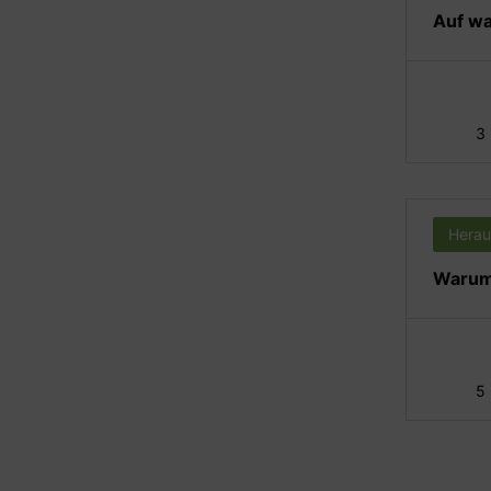
Auf wa
3
Herau
Warum 
5