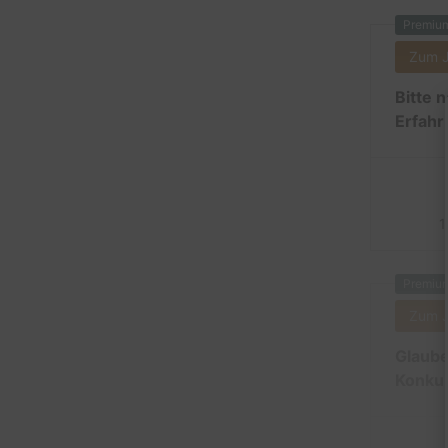
Premiu
Zum 
Bitte 
Erfahr
1
Premiu
Zum 
Glaube
Konkur