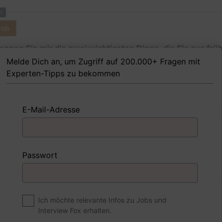
m
Job
nennen Sie mir die zwei wichtigsten Dinge, die Sie aus frü
ungen als Verkäuferin gelernt haben?
Melde Dich an, um Zugriff auf 200.000+ Fragen mit
Experten-Tipps zu bekommen
E-Mail-Adresse
 Beispiel
Antwort schreiben
Audio aufne
m
Passwort
Job
n Sie, dass es von Vorteil ist, wenn es innerhalb Ihres T
renz gibt?
Ich möchte relevante Infos zu Jobs und
Interview Fox erhalten.