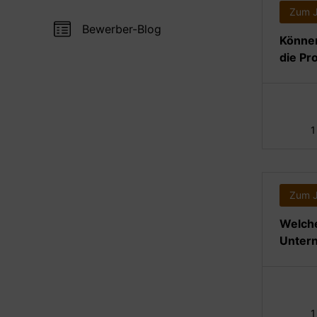
Zum 
Bewerber-Blog
Könne
die Pr
1
Zum 
Welche
Untern
1