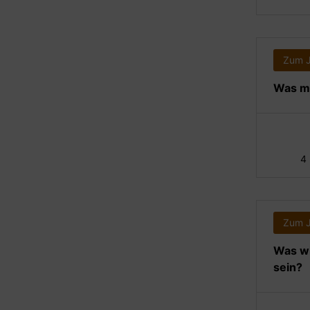
Zum 
Was ma
4
Zum 
Was wi
sein?