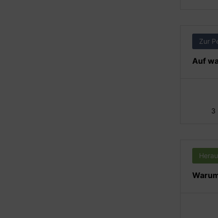
Zur P
Auf wa
3
Herau
Warum 