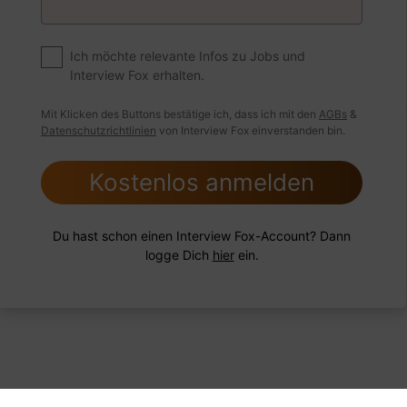
t der Unterschied zwischen Warm- und Kaltakquise?
Ich möchte relevante Infos zu Jobs und
Interview Fox erhalten.
 Beispiel
Antwort schreiben
Audio aufne
Mit Klicken des Buttons bestätige ich, dass ich mit den
AGBs
&
Datenschutzrichtlinien
von Interview Fox einverstanden bin.
Kostenlos anmelden
Du hast schon einen Interview Fox-Account? Dann
logge Dich
hier
ein.