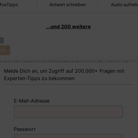
 FoxTipps
Antwort schreiben
Audio aufne
...und 200 weitere
m
Job
lchen Bereichen sind Schnittstellen zum Key Account
ement wichtig?
Melde Dich an, um Zugriff auf 200.000+ Fragen mit
Experten-Tipps zu bekommen
E-Mail-Adresse
 Beispiel
Antwort schreiben
Audio aufne
m
Passwort
Job