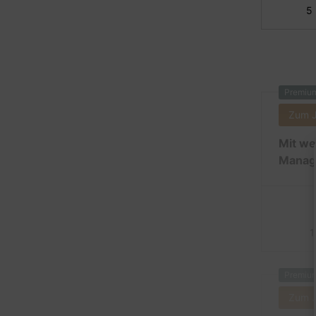
5
Premiu
Zum 
Mit we
Manag
1
Premiu
Zum 