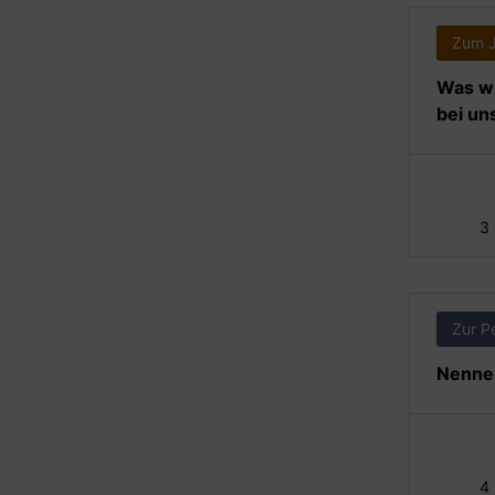
Zum 
Was wi
bei un
3
Zur P
Nennen
4