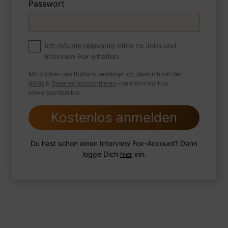
Passwort
Premium
Zum Job
Ich möchte relevante Infos zu Jobs und
Interview Fox erhalten.
Wie sind Sie mit einer Situation
umgegangen, in der Sie einen
Mit Klicken des Buttons bestätige ich, dass ich mit den
leistungsschwachen Mitarbeiter hatten?
AGBs
&
Datenschutzrichtlinien
von Interview Fox
einverstanden bin.
Kostenlos anmelden
1 FoxTipp
Antwort schreiben
Audio aufnehmen
Du hast schon einen Interview Fox-Account? Dann
logge Dich
hier
ein.