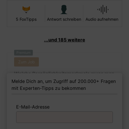
5 FoxTipps
Antwort schreiben
Audio aufnehmen
...und 185 weitere
Premium
Zum Job
Welche Persönlichkeitsmerkmale muss man
als Berg- und Maschinenfrau Ihrer Meinung
Melde Dich an, um Zugriff auf 200.000+ Fragen
nach besitzen, um in dem Job erfolgreich zu
mit Experten-Tipps zu bekommen
sein?
E-Mail-Adresse
1 FoxTipp
Antwort schreiben
Audio aufnehmen