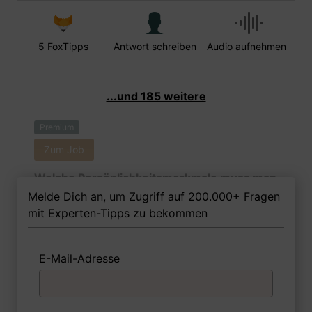
5 FoxTipps
Antwort schreiben
Audio aufnehmen
...und 185 weitere
Premium
Zum Job
Welche Persönlichkeitsmerkmale muss man
als Fliesen-, Platten- und Mosaiklegerin
Melde Dich an, um Zugriff auf 200.000+ Fragen
Ihrer Meinung nach besitzen, um in dem Job
mit Experten-Tipps zu bekommen
erfolgreich zu sein?
E-Mail-Adresse
1 FoxTipp
Antwort schreiben
Audio aufnehmen