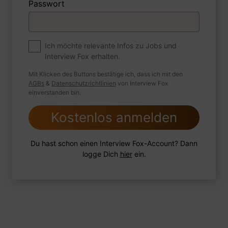
Passwort
Premium
Zum Job
Ich möchte relevante Infos zu Jobs und
Interview Fox erhalten.
Wie sind Sie mit einer Situation
umgegangen, in der Sie einen
Mit Klicken des Buttons bestätige ich, dass ich mit den
leistungsschwachen Mitarbeiter hatten?
AGBs
&
Datenschutzrichtlinien
von Interview Fox
einverstanden bin.
Kostenlos anmelden
1 FoxTipp
Antwort schreiben
Audio aufnehmen
Du hast schon einen Interview Fox-Account? Dann
logge Dich
hier
ein.