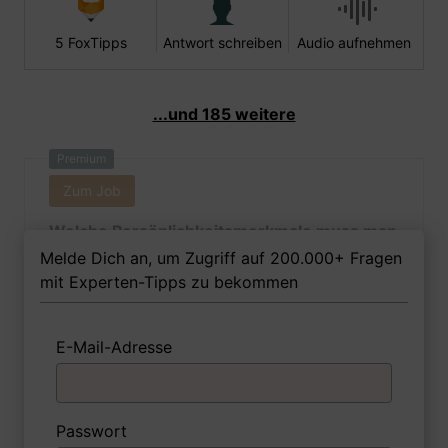
5 FoxTipps
Antwort schreiben
Audio aufnehmen
...und 185 weitere
Premium
Zum Job
Welche Persönlichkeitsmerkmale muss man
als Ingenieurin - Bauphysik Ihrer Meinung
Melde Dich an, um Zugriff auf 200.000+ Fragen
nach besitzen, um in dem Job erfolgreich zu
mit Experten-Tipps zu bekommen
sein?
E-Mail-Adresse
1 FoxTipp
Antwort schreiben
Audio aufnehmen
Passwort