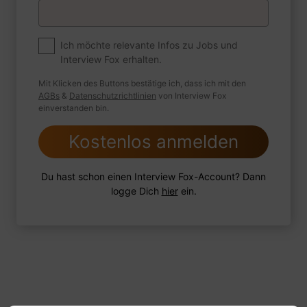
Premium
Zum Job
Ich möchte relevante Infos zu Jobs und
Interview Fox erhalten.
Wie sind Sie mit einer Situation
umgegangen, in der Sie einen
Mit Klicken des Buttons bestätige ich, dass ich mit den
leistungsschwachen Mitarbeiter hatten?
AGBs
&
Datenschutzrichtlinien
von Interview Fox
einverstanden bin.
Kostenlos anmelden
1 FoxTipp
Antwort schreiben
Audio aufnehmen
Du hast schon einen Interview Fox-Account? Dann
logge Dich
hier
ein.