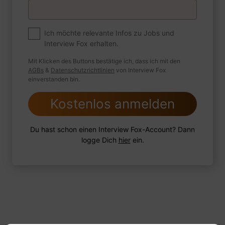
Premium
Zum Job
Ich möchte relevante Infos zu Jobs und
Interview Fox erhalten.
Wie sind Sie mit einer Situation
umgegangen, in der Sie einen
Mit Klicken des Buttons bestätige ich, dass ich mit den
leistungsschwachen Mitarbeiter hatten?
AGBs
&
Datenschutzrichtlinien
von Interview Fox
einverstanden bin.
Kostenlos anmelden
1 FoxTipp
Antwort schreiben
Audio aufnehmen
Du hast schon einen Interview Fox-Account? Dann
logge Dich
hier
ein.