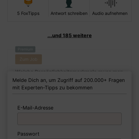
5 FoxTipps
Antwort schreiben
Audio aufnehmen
...und 185 weitere
Premium
Zum Job
Welche Persönlichkeitsmerkmale muss man
als Kunstpädagogin Ihrer Meinung nach
Melde Dich an, um Zugriff auf 200.000+ Fragen
besitzen, um in dem Job erfolgreich zu
mit Experten-Tipps zu bekommen
sein?
E-Mail-Adresse
1 FoxTipp
Antwort schreiben
Audio aufnehmen
Passwort