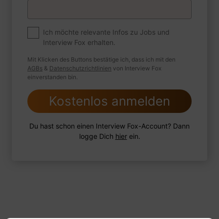
Premium
Zum Job
Ich möchte relevante Infos zu Jobs und
Interview Fox erhalten.
Wie sind Sie mit einer Situation
umgegangen, in der Sie einen
Mit Klicken des Buttons bestätige ich, dass ich mit den
leistungsschwachen Mitarbeiter hatten?
AGBs
&
Datenschutzrichtlinien
von Interview Fox
einverstanden bin.
Kostenlos anmelden
1 FoxTipp
Antwort schreiben
Audio aufnehmen
Du hast schon einen Interview Fox-Account? Dann
logge Dich
hier
ein.