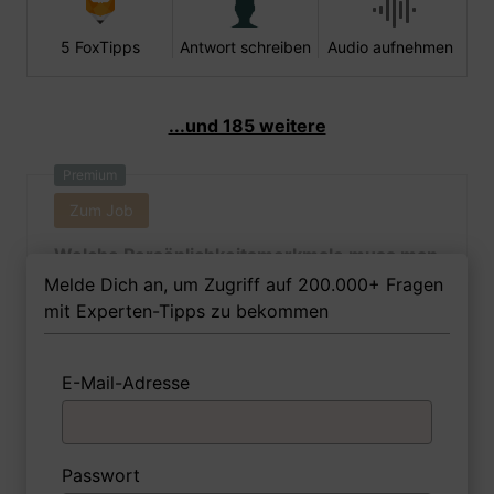
5 FoxTipps
Antwort schreiben
Audio aufnehmen
...und 185 weitere
Premium
Zum Job
Welche Persönlichkeitsmerkmale muss man
als Musikpädagogin Ihrer Meinung nach
Melde Dich an, um Zugriff auf 200.000+ Fragen
besitzen, um in dem Job erfolgreich zu
mit Experten-Tipps zu bekommen
sein?
E-Mail-Adresse
1 FoxTipp
Antwort schreiben
Audio aufnehmen
Passwort