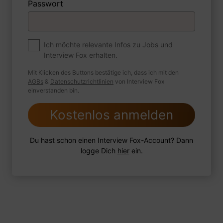
Passwort
Premium
Zum Job
Ich möchte relevante Infos zu Jobs und
Interview Fox erhalten.
Wie sind Sie mit einer Situation
umgegangen, in der Sie einen
Mit Klicken des Buttons bestätige ich, dass ich mit den
leistungsschwachen Mitarbeiter hatten?
AGBs
&
Datenschutzrichtlinien
von Interview Fox
einverstanden bin.
Kostenlos anmelden
1 FoxTipp
Antwort schreiben
Audio aufnehmen
Du hast schon einen Interview Fox-Account? Dann
logge Dich
hier
ein.