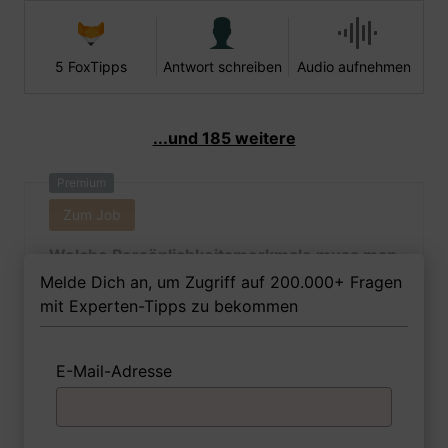
5 FoxTipps
Antwort schreiben
Audio aufnehmen
...und 185 weitere
Premium
Zum Job
Welche Persönlichkeitsmerkmale muss man
als Kauffrau im E-Commerce Ihrer Meinung
Melde Dich an, um Zugriff auf 200.000+ Fragen
nach besitzen, um in dem Job erfolgreich zu
mit Experten-Tipps zu bekommen
sein?
E-Mail-Adresse
1 FoxTipp
Antwort schreiben
Audio aufnehmen