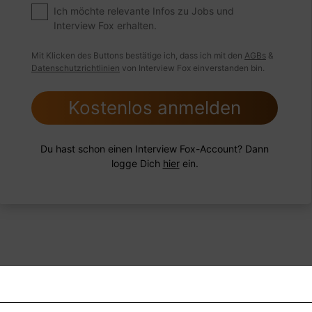
ngsschwachen Mitarbeiter hatten?
Ich möchte relevante Infos zu Jobs und
Interview Fox erhalten.
Mit Klicken des Buttons bestätige ich, dass ich mit den
AGBs
&
Datenschutzrichtlinien
von Interview Fox einverstanden bin.
 FoxTipp
Antwort schreiben
Audio aufne
Kostenlos anmelden
Du hast schon einen Interview Fox-Account? Dann
logge Dich
hier
ein.