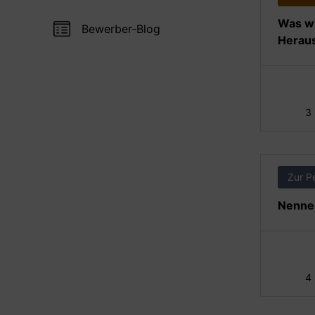
Was wi
Bewerber-Blog
Heraus
3
Zur P
Nennen
4