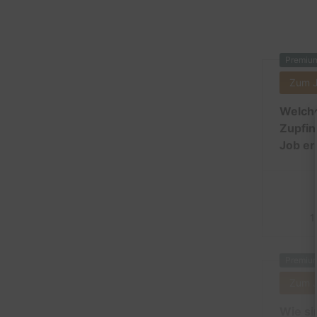
Premiu
Zum 
Welche
Zupfin
Job er
1
Premiu
Zum 
Wie si