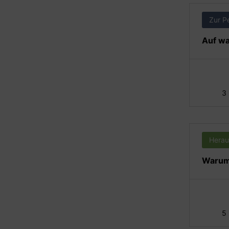
Zur P
Auf wa
3
Herau
Warum 
5