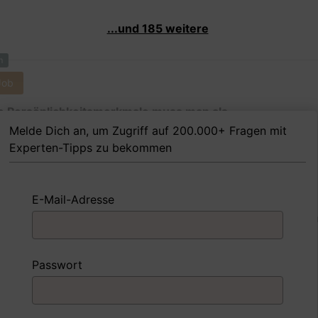
...und 185 weitere
m
Job
 Persönlichkeitsmerkmale muss man als
strumentenmacherin Ihrer Meinung nach besitzen, um i
Melde Dich an, um Zugriff auf 200.000+ Fragen mit
folgreich zu sein?
Experten-Tipps zu bekommen
E-Mail-Adresse
 FoxTipp
Antwort schreiben
Audio aufne
m
Passwort
Job
nd Sie mit einer Situation umgegangen, in der Sie einen