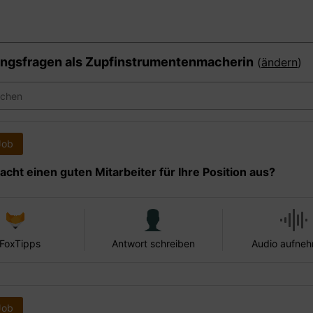
ngsfragen als
Zupfinstrumentenmacherin
(
ändern
)
Job
cht einen guten Mitarbeiter für Ihre Position aus?
 FoxTipps
Antwort schreiben
Audio aufne
Job