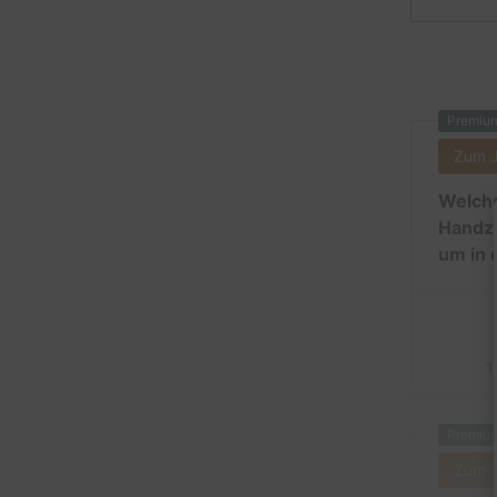
Premiu
Zum 
Welche
Handzu
um in 
1
Premiu
Zum 