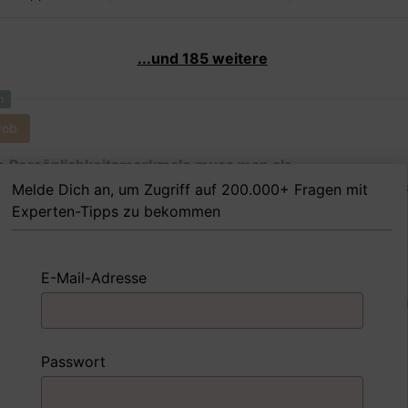
...und 185 weitere
m
Job
 Persönlichkeitsmerkmale muss man als
ginstrumentenmachermeisterin Ihrer Meinung nach bes
Melde Dich an, um Zugriff auf 200.000+ Fragen mit
dem Job erfolgreich zu sein?
Experten-Tipps zu bekommen
E-Mail-Adresse
 FoxTipp
Antwort schreiben
Audio aufne
m
Passwort
Job