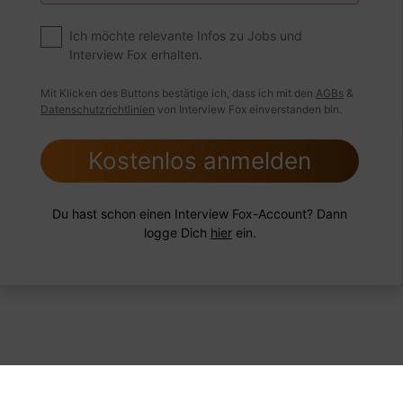
nd Sie mit einer Situation umgegangen, in der Sie einen
ngsschwachen Mitarbeiter hatten?
Ich möchte relevante Infos zu Jobs und
Interview Fox erhalten.
Mit Klicken des Buttons bestätige ich, dass ich mit den
AGBs
&
Datenschutzrichtlinien
von Interview Fox einverstanden bin.
 FoxTipp
Antwort schreiben
Audio aufne
Kostenlos anmelden
Du hast schon einen Interview Fox-Account? Dann
logge Dich
hier
ein.