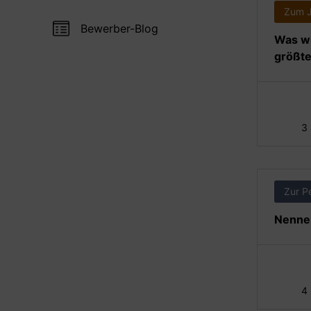
Zum 
Bewerber-Blog
Was wi
größte
3
Zur P
Nennen
4