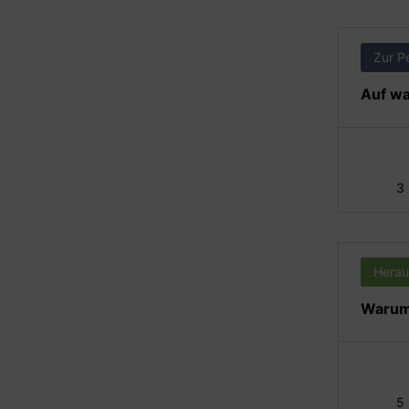
Zur P
Auf wa
3
Herau
Warum 
5