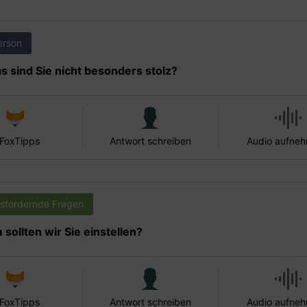
erson
s sind Sie nicht besonders stolz?
 FoxTipps
Antwort schreiben
Audio aufne
sfordernde Fragen
sollten wir Sie einstellen?
 FoxTipps
Antwort schreiben
Audio aufne