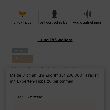
5 FoxTipps
Antwort schreiben
Audio aufnehmen
...und 185 weitere
Premium
Zum Job
Welche Persönlichkeitsmerkmale muss man
als Holzblasinstrumentenmachermeisterin
Melde Dich an, um Zugriff auf 200.000+ Fragen
Ihrer Meinung nach besitzen, um in dem Job
mit Experten-Tipps zu bekommen
erfolgreich zu sein?
E-Mail-Adresse