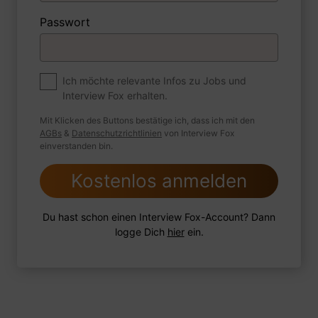
1 FoxTipp
Antwort schreiben
Audio aufnehmen
Passwort
Premium
Zum Job
Ich möchte relevante Infos zu Jobs und
Interview Fox erhalten.
Wie sind Sie mit einer Situation
umgegangen, in der Sie einen
Mit Klicken des Buttons bestätige ich, dass ich mit den
leistungsschwachen Mitarbeiter hatten?
AGBs
&
Datenschutzrichtlinien
von Interview Fox
einverstanden bin.
Kostenlos anmelden
1 FoxTipp
Antwort schreiben
Audio aufnehmen
Du hast schon einen Interview Fox-Account? Dann
logge Dich
hier
ein.