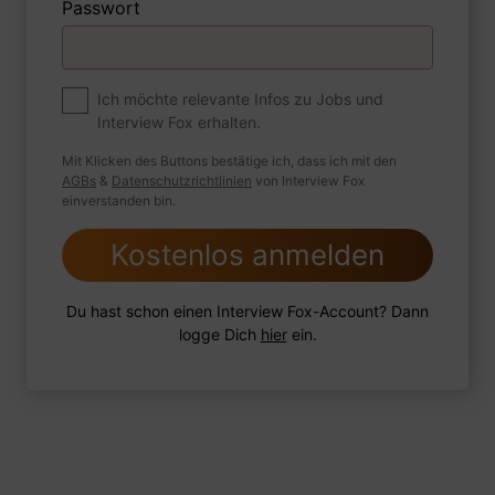
Passwort
Premium
Zum Job
Ich möchte relevante Infos zu Jobs und
Interview Fox erhalten.
Wie sind Sie mit einer Situation
umgegangen, in der Sie einen
Mit Klicken des Buttons bestätige ich, dass ich mit den
leistungsschwachen Mitarbeiter hatten?
AGBs
&
Datenschutzrichtlinien
von Interview Fox
einverstanden bin.
Kostenlos anmelden
1 FoxTipp
Antwort schreiben
Audio aufnehmen
Du hast schon einen Interview Fox-Account? Dann
logge Dich
hier
ein.