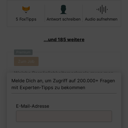
5 FoxTipps
Antwort schreiben
Audio aufnehmen
...und 185 weitere
Premium
Zum Job
Welche Persönlichkeitsmerkmale muss man
als Industriemeisterin - Leitungsbau Ihrer
Melde Dich an, um Zugriff auf 200.000+ Fragen
Meinung nach besitzen, um in dem Job
mit Experten-Tipps zu bekommen
erfolgreich zu sein?
E-Mail-Adresse
1 FoxTipp
Antwort schreiben
Audio aufnehmen