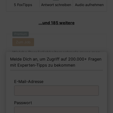
5 FoxTipps
Antwort schreiben
Audio aufnehmen
...und 185 weitere
Premium
Zum Job
Welche Persönlichkeitsmerkmale muss man
als Fleischerin Ihrer Meinung nach besitzen,
Melde Dich an, um Zugriff auf 200.000+ Fragen
um in dem Job erfolgreich zu sein?
mit Experten-Tipps zu bekommen
E-Mail-Adresse
1 FoxTipp
Antwort schreiben
Audio aufnehmen
Passwort
Premium