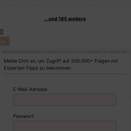
...und 185 weitere
m
Job
 Persönlichkeitsmerkmale muss man als Fischwirtin für
fischerei und Kleine Hochseefischerei Ihrer Meinung na
Melde Dich an, um Zugriff auf 200.000+ Fragen mit
en, um in dem Job erfolgreich zu sein?
Experten-Tipps zu bekommen
E-Mail-Adresse
 FoxTipp
Antwort schreiben
Audio aufne
m
Passwort
Job