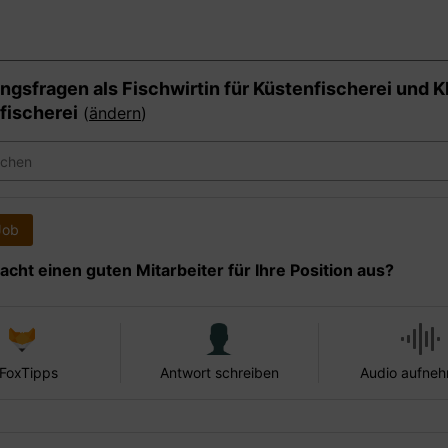
ngsfragen als
Fischwirtin für Küstenfischerei und K
ischerei
(
ändern
)
Job
cht einen guten Mitarbeiter für Ihre Position aus?
 FoxTipps
Antwort schreiben
Audio aufne