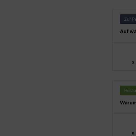
Zur P
Auf wa
3
Herau
Warum 
5