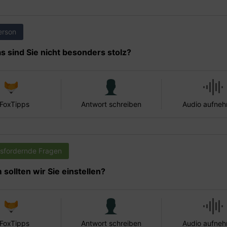
erson
s sind Sie nicht besonders stolz?
 FoxTipps
Antwort schreiben
Audio aufne
sfordernde Fragen
sollten wir Sie einstellen?
 FoxTipps
Antwort schreiben
Audio aufne