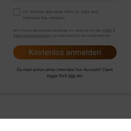
nd Sie mit einer Situation umgegangen, in der Sie einen
ngsschwachen Mitarbeiter hatten?
Ich möchte relevante Infos zu Jobs und
Interview Fox erhalten.
Mit Klicken des Buttons bestätige ich, dass ich mit den
AGBs
&
Datenschutzrichtlinien
von Interview Fox einverstanden bin.
 FoxTipp
Antwort schreiben
Audio aufne
Kostenlos anmelden
Du hast schon einen Interview Fox-Account? Dann
logge Dich
hier
ein.