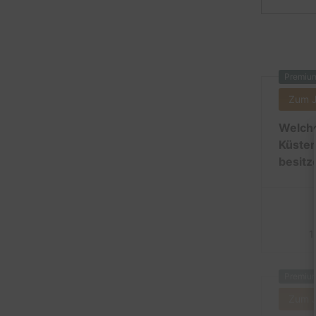
Premiu
Zum 
Welche
Küsten
besitz
1
Premiu
Zum 