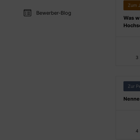
Zum 
Bewerber-Blog
Was wi
Hochse
3
Zur P
Nennen
4