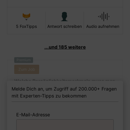
5 FoxTipps
Antwort schreiben
Audio aufnehmen
...und 185 weitere
Premium
Zum Job
Welche Persönlichkeitsmerkmale muss man
als Techn. Assistentin - naturkundliche
Melde Dich an, um Zugriff auf 200.000+ Fragen
Museen/Forschungsinst. Ihrer Meinung
mit Experten-Tipps zu bekommen
nach besitzen, um in dem Job erfolgreich zu
sein?
E-Mail-Adresse