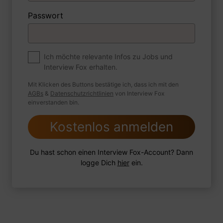
Passwort
1 FoxTipp
Antwort schreiben
Audio aufnehmen
Premium
Ich möchte relevante Infos zu Jobs und
Zum Job
Interview Fox erhalten.
Wie sind Sie mit einer Situation
Mit Klicken des Buttons bestätige ich, dass ich mit den
umgegangen, in der Sie einen
AGBs
&
Datenschutzrichtlinien
von Interview Fox
einverstanden bin.
leistungsschwachen Mitarbeiter hatten?
Kostenlos anmelden
Du hast schon einen Interview Fox-Account? Dann
1 FoxTipp
Antwort schreiben
Audio aufnehmen
logge Dich
hier
ein.