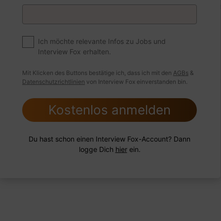
s Business Development immer mit neuen Geschäftsmode
er Einführung neuer Produkte und Dienstleistungen zu
ieren?
Ich möchte relevante Infos zu Jobs und
Interview Fox erhalten.
Mit Klicken des Buttons bestätige ich, dass ich mit den
AGBs
&
 Beispiel
Antwort schreiben
Audio aufne
Datenschutzrichtlinien
von Interview Fox einverstanden bin.
Kostenlos anmelden
Du hast schon einen Interview Fox-Account? Dann
logge Dich
hier
ein.