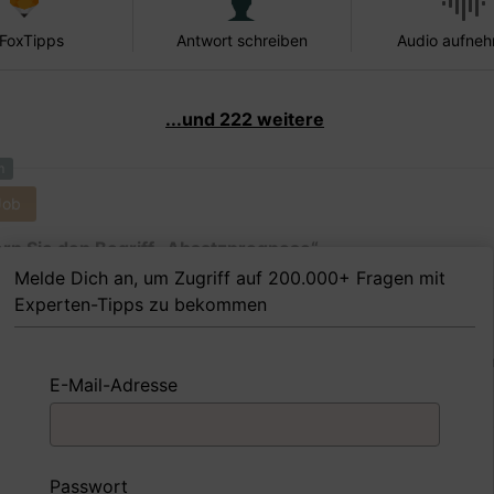
 FoxTipps
Antwort schreiben
Audio aufne
...und 222 weitere
m
Job
ern Sie den Begriff „Absatzprognose“.
Melde Dich an, um Zugriff auf 200.000+ Fragen mit
Experten-Tipps zu bekommen
 Beispiel
Antwort schreiben
Audio aufne
E-Mail-Adresse
m
Job
Passwort