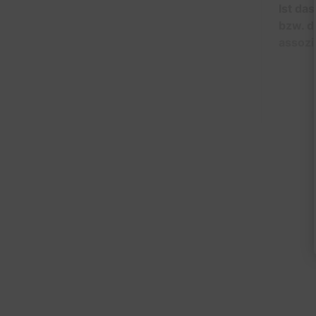
Ist da
bzw. d
assozi
1