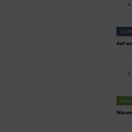
4
Zur P
Auf wa
3
Herau
Warum 