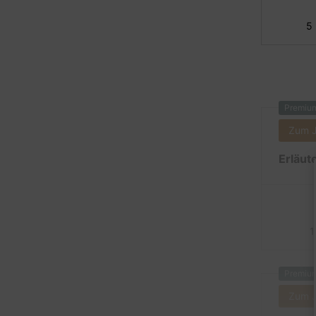
5
Premiu
Zum 
Erläut
1
Premiu
Zum 