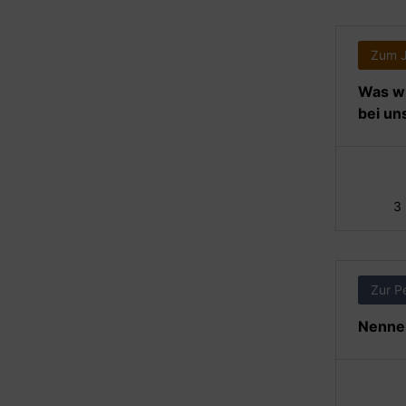
Zum 
Was wi
bei un
3
Zur P
Nennen