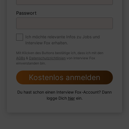
1 Beispiel
Antwort schreiben
Audio aufnehmen
Passwort
Zum Job
Ich möchte relevante Infos zu Jobs und
Interview Fox erhalten.
Können Sie mir etwas über das Verhältnis zu
den Personalverantwortlichen erzählen?
Mit Klicken des Buttons bestätige ich, dass ich mit den
AGBs
&
Datenschutzrichtlinien
von Interview Fox
einverstanden bin.
Kostenlos anmelden
1 Beispiel
Antwort schreiben
Audio aufnehmen
Du hast schon einen Interview Fox-Account? Dann
logge Dich
hier
ein.