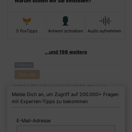
Warum sollten wir Sie einstellen?
5 FoxTipps
Antwort schreiben
Audio aufnehmen
...und 198 weitere
Premium
Zum Job
Haben Sie schon einmal erlebt, dass ein
erstklassiger Bewerber ein Stellenangebot
Melde Dich an, um Zugriff auf 200.000+ Fragen
abgelehnt hat? Wenn ja, was haben Sie
mit Experten-Tipps zu bekommen
daraus gelernt?
E-Mail-Adresse