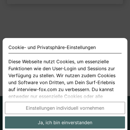
Cookie- und Privatsphäre-Einstellungen
Diese Webseite nutzt Cookies, um essenzielle
Funktionen wie den User-Login und Sessions zur
<
1
2
3
4
11
>
Verfügung zu stellen. Wir nutzen zudem Cookies
und Software von Dritten, um Dein Surf-Erlebnis
auf interview-fox.com zu verbessern. Du kannst
entweder nur essenzielle Cookies oder alle
Cookies akzeptieren. Du kannst Deine
Deutsch
Englisch
Einstellungen individuell vornehmen
Einstellungen jederzeit in unseren Cookie- und
Über uns
Datenschutz
AGB
Privatsphäre-Einstellungen ändern. Dieser Link ist
Ja, ich bin einverstanden
Impressum
Bewerbungsfragen
Preise
Bewerber-Blog
im Footer unserer Seit zu finden. Wenn Du mehr