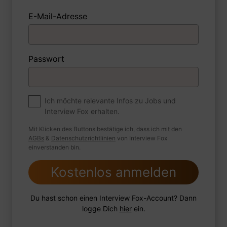
E-Mail-Adresse
1 Beispiel
Antwort schreiben
Audio aufnehmen
Passwort
Zum Job
Ich möchte relevante Infos zu Jobs und
Interview Fox erhalten.
Was haben Sie gemacht, um sicherzustellen,
dass Sie für eine Karriere bei der Feuerwehr
Mit Klicken des Buttons bestätige ich, dass ich mit den
bereit sind?
AGBs
&
Datenschutzrichtlinien
von Interview Fox
einverstanden bin.
Kostenlos anmelden
1 Beispiel
Antwort schreiben
Audio aufnehmen
Du hast schon einen Interview Fox-Account? Dann
logge Dich
hier
ein.