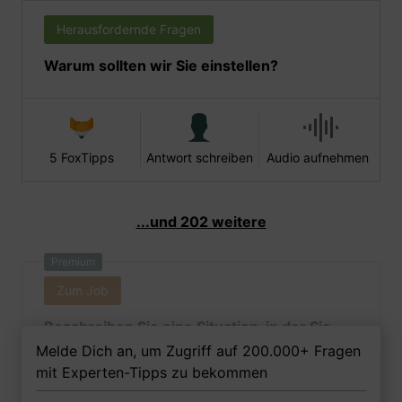
Herausfordernde Fragen
Warum sollten wir Sie einstellen?
5 FoxTipps
Antwort schreiben
Audio aufnehmen
...und 202 weitere
Premium
Zum Job
Beschreiben Sie eine Situation, in der Sie
sich berechtigt fühlen würden, einen
Melde Dich an, um Zugriff auf 200.000+ Fragen
direkten Befehl Ihres Kommandanten zu
mit Experten-Tipps zu bekommen
missachten.