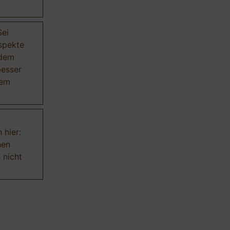
Sei
Aspekte
 dem
besser
dem
 hier:
nen
 nicht