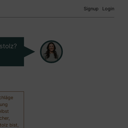
Signup
Login
stolz?
chläge
nung
elbst
cher,
olz bist,