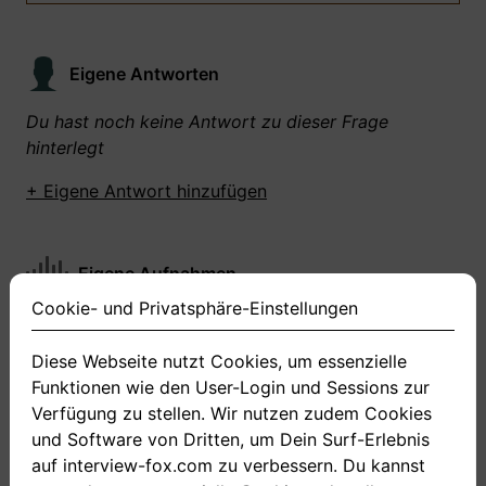
Eigene Antworten
Du hast noch keine Antwort zu dieser Frage
hinterlegt
+ Eigene Antwort hinzufügen
Eigene Aufnahmen
Cookie- und Privatsphäre-Einstellungen
Du hast zu dieser Frage noch keine Antworten
aufgenommen gemacht
Diese Webseite nutzt Cookies, um essenzielle
Funktionen wie den User-Login und Sessions zur
+ Neue Antwort aufnehmen
Verfügung zu stellen. Wir nutzen zudem Cookies
und Software von Dritten, um Dein Surf-Erlebnis
auf interview-fox.com zu verbessern. Du kannst