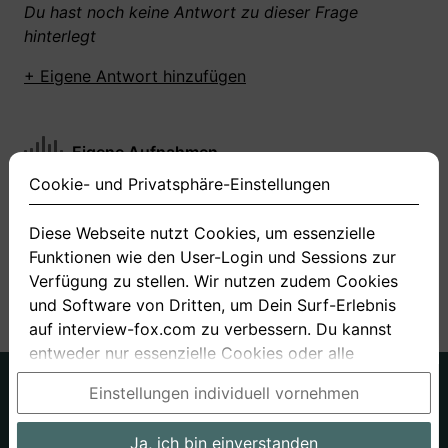
Du hast noch keine Antwort zu dieser Frage
hinterlegt
+ Eigene Antwort hinzufügen
Eigene Aufnahmen
Cookie- und Privatsphäre-Einstellungen
Du hast zu dieser Frage noch keine Antworten
aufgenommen gemacht
Diese Webseite nutzt Cookies, um essenzielle
Funktionen wie den User-Login und Sessions zur
+ Neue Antwort aufnehmen
Verfügung zu stellen. Wir nutzen zudem Cookies
und Software von Dritten, um Dein Surf-Erlebnis
auf interview-fox.com zu verbessern. Du kannst
entweder nur essenzielle Cookies oder alle
Cookies akzeptieren. Du kannst Deine
Deutsch
Englisch
Einstellungen individuell vornehmen
Einstellungen jederzeit in unseren Cookie- und
Über uns
Datenschutz
AGB
Privatsphäre-Einstellungen ändern. Dieser Link ist
Ja, ich bin einverstanden
Impressum
Bewerbungsfragen
Preise
Bewerber-Blog