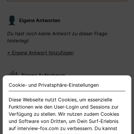
Eigene Antworten
Du hast noch keine Antwort zu dieser Frage
hinterlegt
+ Eigene Antwort hinzufügen
Eigene Aufnahmen
Cookie- und Privatsphäre-Einstellungen
Du hast zu dieser Frage noch keine Antworten
aufgenommen gemacht
Diese Webseite nutzt Cookies, um essenzielle
Funktionen wie den User-Login und Sessions zur
+ Neue Antwort aufnehmen
Verfügung zu stellen. Wir nutzen zudem Cookies
und Software von Dritten, um Dein Surf-Erlebnis
auf interview-fox.com zu verbessern. Du kannst