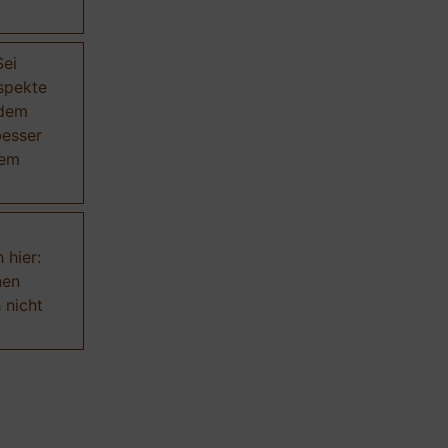
Sei
Aspekte
 dem
besser
dem
 hier:
nen
 nicht