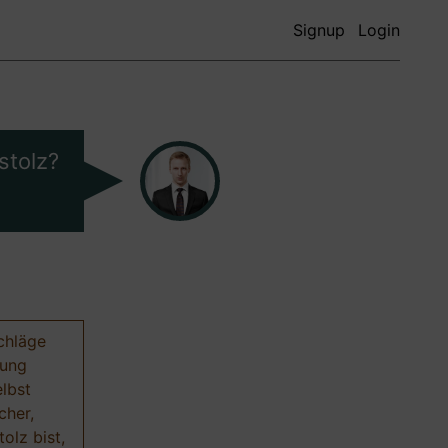
Signup
Login
stolz?
chläge
nung
elbst
cher,
olz bist,