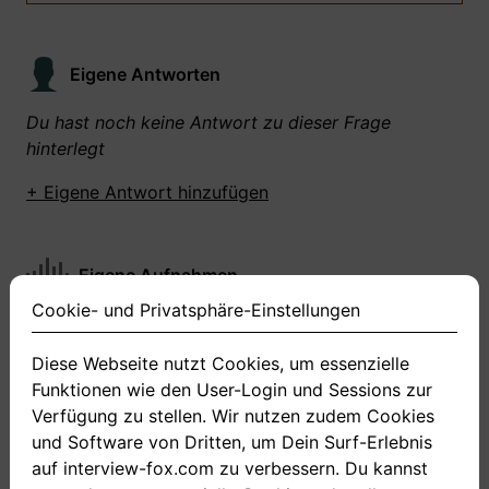
Eigene Antworten
Du hast noch keine Antwort zu dieser Frage
hinterlegt
+ Eigene Antwort hinzufügen
Eigene Aufnahmen
Cookie- und Privatsphäre-Einstellungen
Du hast zu dieser Frage noch keine Antworten
aufgenommen gemacht
Diese Webseite nutzt Cookies, um essenzielle
Funktionen wie den User-Login und Sessions zur
+ Neue Antwort aufnehmen
Verfügung zu stellen. Wir nutzen zudem Cookies
und Software von Dritten, um Dein Surf-Erlebnis
auf interview-fox.com zu verbessern. Du kannst