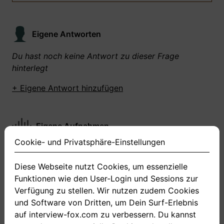
Eigene Antworten
Du hast noch keine Antwort zu dieser Frage
hinterlegt
+ Eigene Antwort hinzufügen
Eigene Aufnahmen
Cookie- und Privatsphäre-Einstellungen
Du hast zu dieser Frage noch keine Antworten
aufgenommen gemacht
Diese Webseite nutzt Cookies, um essenzielle
Funktionen wie den User-Login und Sessions zur
+ Neue Antwort aufnehmen
Verfügung zu stellen. Wir nutzen zudem Cookies
und Software von Dritten, um Dein Surf-Erlebnis
auf interview-fox.com zu verbessern. Du kannst