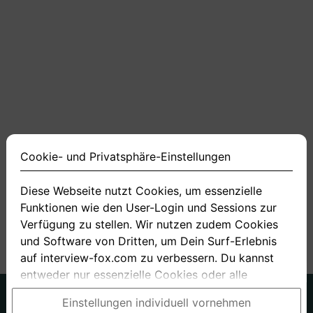
Cookie- und Privatsphäre-Einstellungen
Diese Webseite nutzt Cookies, um essenzielle
Funktionen wie den User-Login und Sessions zur
Verfügung zu stellen. Wir nutzen zudem Cookies
und Software von Dritten, um Dein Surf-Erlebnis
auf interview-fox.com zu verbessern. Du kannst
entweder nur essenzielle Cookies oder alle
Cookies akzeptieren. Du kannst Deine
Deutsch
Englisch
Einstellungen individuell vornehmen
Einstellungen jederzeit in unseren Cookie- und